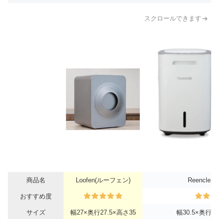
スクロールできます
商品名
Loofen(ルーフェン)
Reencle 
おすすめ度
サイズ
幅27×奥行27.5×高さ35
幅30.5×奥行33