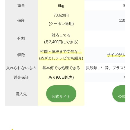
重量
6kg
9.1
70,620円
値段
110,0
(クーポン適用)
対応してる
分割
✕
(月2,400円にできる)
性能～値段まで文句なし
特徴
サイズが大き
(めざましテレビでも紹介)
入れられないもの
基本何でも処理できる
貝殻類、牛骨、プラステ
返金保証
あり(60日以内)
あ
購入先
公式サイト
公式サ